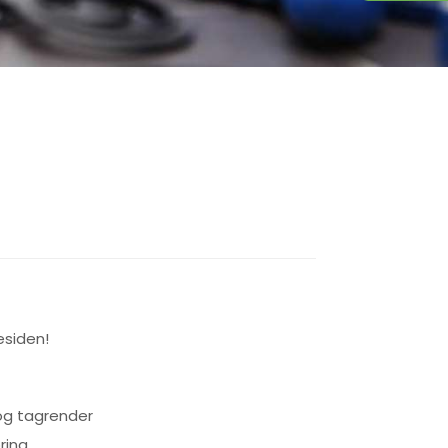
siden!
og tagrender
ring