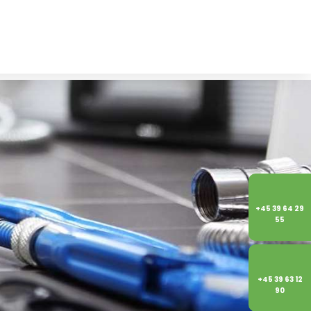
+45 39 64 29
55
+45 39 63 12
90