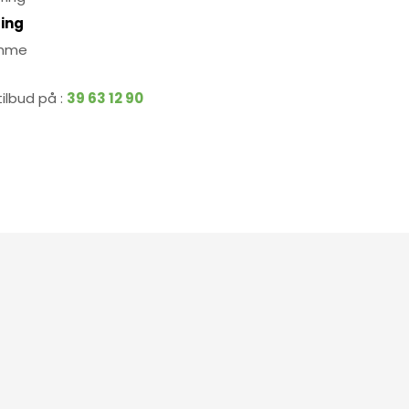
ing
omme
ilbud på :
39 63 12 90