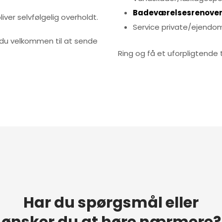
Badeværelsesrenover
liver selvfølgelig overholdt.
Service private/ejend
r du velkommen til at sende
Ring og få et uforpligtende t
Har du spørgsmål eller
​ønsker du at høre nærmere?