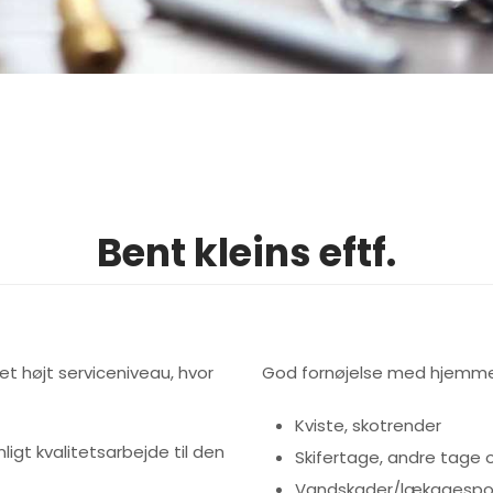
​Bent kleins eftf.
t højt serviceniveau, hvor
God fornøjelse med hjemme
Kviste, skotrender
ligt kvalitetsarbejde til den
Skifertage, andre tage 
Vandskader/lækagespo