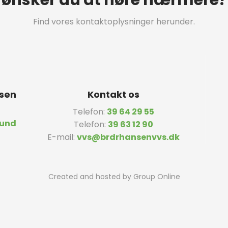
Find vores kontaktoplysninger herunder.
nsen
Kontakt os
Telefon:
39 64 29 55
lund
Telefon:
39 63 12 90
E-mail:
vvs@brdrhansenvvs.dk
Created and hosted by Group Online